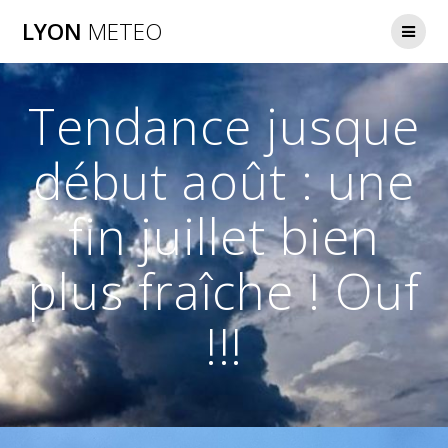
Passer
LYON
METEO
au
contenu
Tendance jusque
début août : une
fin juillet bien
plus fraîche ! Ouf
!!!