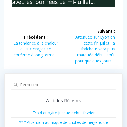
avec les journées de mi-juillet…
Navigation
Suivant :
de
Article
Précédent :
Atténuée sur Lyon en
Article
suivant :
La tendance à la chaleur
cette fin juillet, la
l’article
précédent :
et aux orages se
fraîcheur sera plus
confirme à long terme…
marquée début août
pour quelques jours…
Recherche
pour
:
Articles Récents
Froid et agité jusque debut fevrier
*** Attention au risque de chutes de neige et de