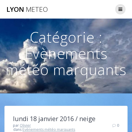
Passer
LYON
METEO
au
contenu
Catégorie :
Evènements
météo marquants
lundi 18 janvier 2016 / neige
par
Olivier
0
dans
Evènements météo marquants