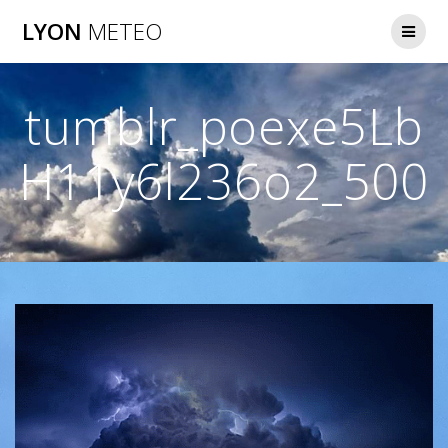
Passer
LYON
METEO
au
contenu
tumblr_poexe5Lb
H11y6l236o2_500