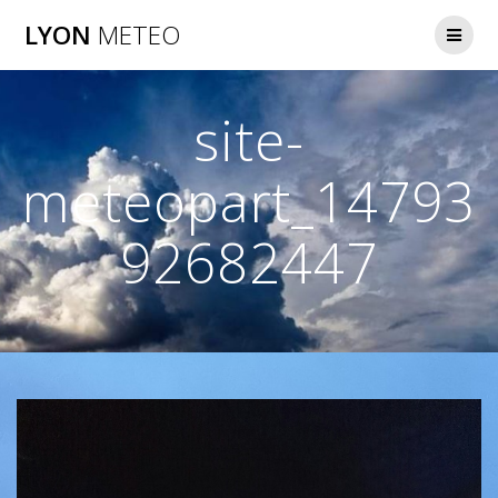
Passer
LYON
METEO
au
contenu
site-
meteopart_14793
92682447