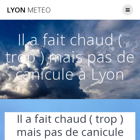
Passer
LYON
METEO
au
contenu
Il a fait chaud (
trop ) mais pas de
canicule à Lyon
Il a fait chaud ( trop )
mais pas de canicule