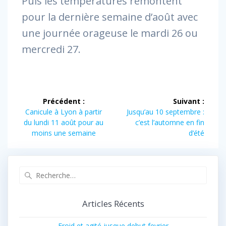
Puis les températures remontent
pour la dernière semaine d’août avec
une journée orageuse le mardi 26 ou
mercredi 27.
Navigation
Précédent :
Suivant :
de
Article
Article
Canicule à Lyon à partir
Jusqu’au 10 septembre :
précédent :
suivant :
du lundi 11 août pour au
c’est l’automne en fin
l’article
moins une semaine
d’été
Recherche
pour
:
Articles Récents
Froid et agité jusque debut fevrier