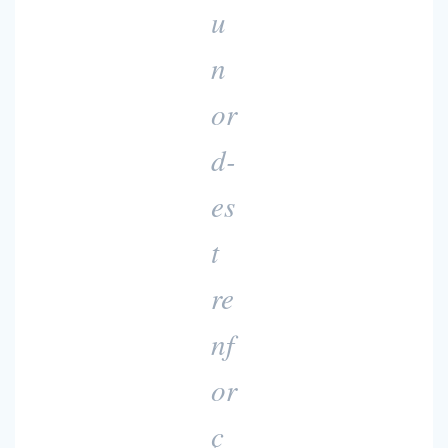
u
n
or
d-
es
t
re
nf
or
ç