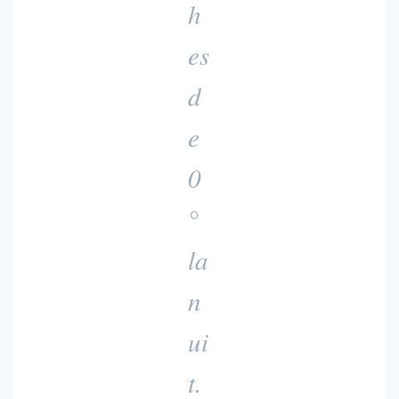
h
es
d
e
0
°
la
n
ui
t.