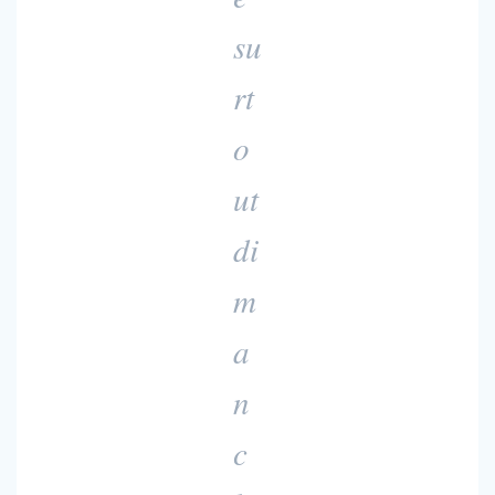
su
rt
o
ut
di
m
a
n
c