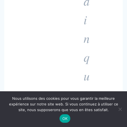
a
i
n
q
u
i
Nous utilisons des cookies pour vous garantir la meilleure
expérience sur notre site web. Si vous continuez à utiliser ce
p
site, nous supposerons que vous en êtes satisfait.
OK