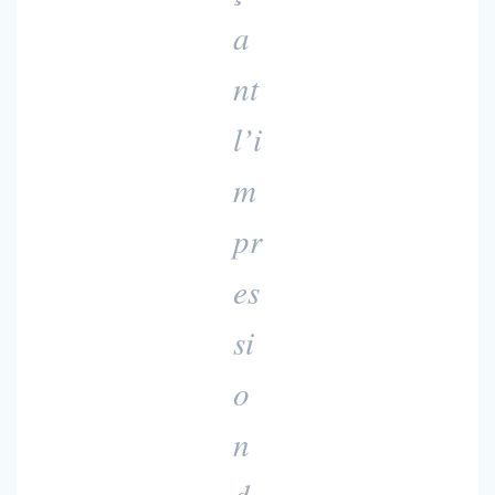
a
nt
l’i
m
pr
es
si
o
n
d