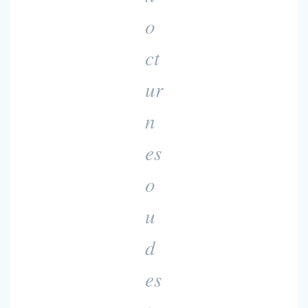
o
ct
ur
n
es
o
u
d
es