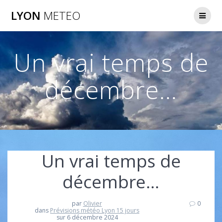
Passer
LYON
METEO
au
contenu
Un vrai temps de
décembre…
Un vrai temps de
décembre…
par
Olivier
0
dans
Prévisions météo Lyon 15 jours
sur 6 décembre 2024