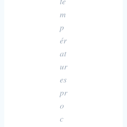
te
m
p
ér
at
ur
es
pr
o
c