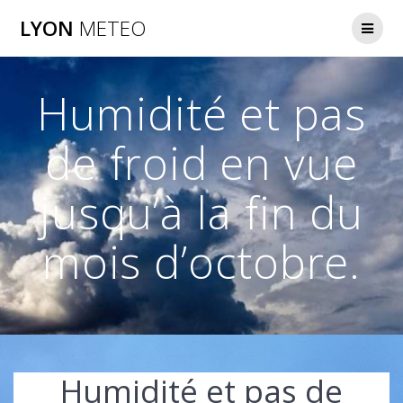
Passer
LYON
METEO
au
contenu
Humidité et pas
de froid en vue
jusqu’à la fin du
mois d’octobre.
Humidité et pas de