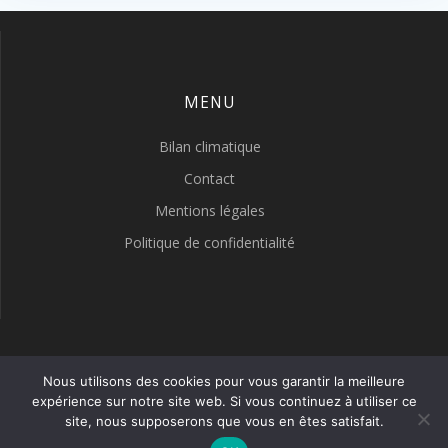
MENU
Bilan climatique
Contact
Mentions légales
Politique de confidentialité
LYON METEO
Nous utilisons des cookies pour vous garantir la meilleure
expérience sur notre site web. Si vous continuez à utiliser ce
site, nous supposerons que vous en êtes satisfait.
© 2026 LYON METEO. Construit avec WordPress et le thème
Highlight Theme