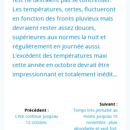
Les températures, certes, fluctueront
en fonction des fronts pluvieux mais
devraient rester assez douces,
supérieures aux normes la nuit et
régulièrement en journée aussi.
L’excédent des températures maxi
cette année en octobre devrait être
impressionnant et totalement inédit…
Navigation
Suivant :
de
Article
Précédent :
Temps très perturbé au
Article
suivant :
L’été continue jusqu’au
moins jusqu’au 10
l’article
précédent :
12 octobre.
novembre : pluie
abondante et vent fort.