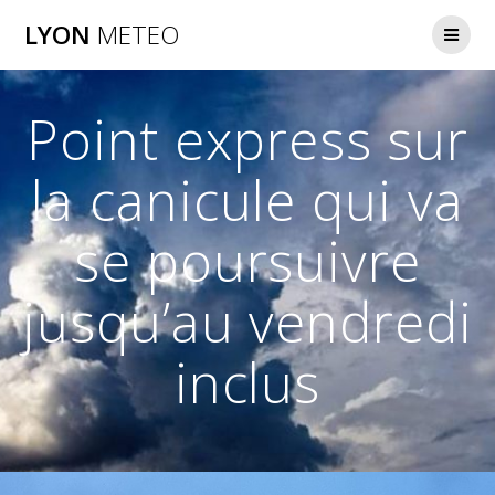
Passer
LYON
METEO
au
contenu
Point express sur
la canicule qui va
se poursuivre
jusqu’au vendredi
inclus