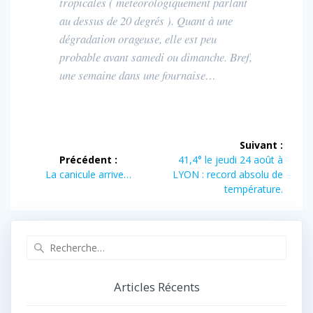
tropicales ( meteorologiquement parlant
au dessus de 20 degrés ). Quant à une
dégradation orageuse, elle est peu
probable avant samedi ou dimanche. Bref,
une semaine dans une fournaise…
Navigation
Suivant :
de
Article
Précédent :
41,4° le jeudi 24 août à
Article
suivant :
La canicule arrive…
LYON : record absolu de
l’article
précédent :
température.
Recherche
pour
:
Articles Récents