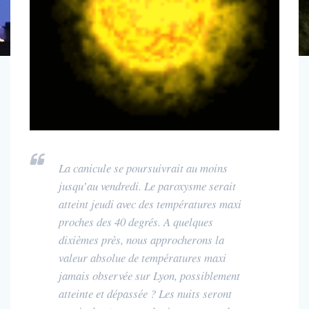
La canicule se poursuivrait au moins
jusqu’au vendredi. Le paroxysme serait
atteint jeudi avec des températures maxi
proches des 40 degrés. A quelques
dixièmes près, nous approcherons la
valeur absolue de températures maxi
jamais observée sur Lyon, possiblement
atteinte et dépassée ? Les nuits seront