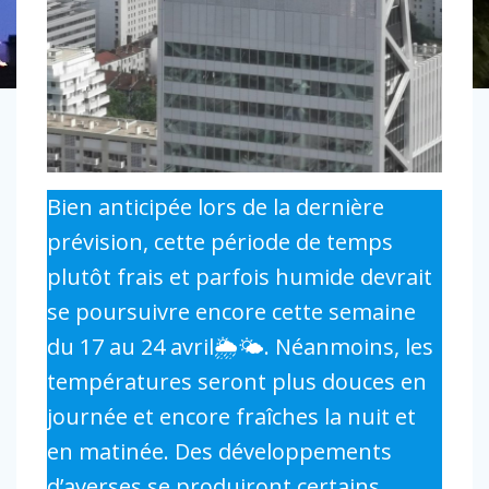
Bien anticipée lors de la dernière
prévision, cette période de temps
plutôt frais et parfois humide devrait
se poursuivre encore cette semaine
du 17 au 24 avril🌦🌤. Néanmoins, les
températures seront plus douces en
journée et encore fraîches la nuit et
en matinée. Des développements
d’averses se produiront certains