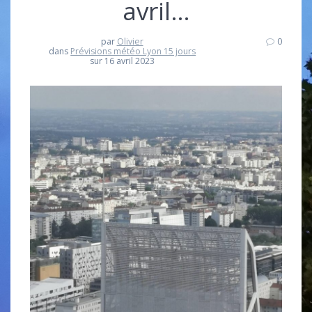
avril…
par
Olivier
0
dans
Prévisions météo Lyon 15 jours
sur 16 avril 2023