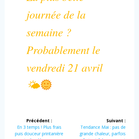
journée de la
semaine ?
Probablement le
vendredi 21 avril
🌤
Navigation
Précédent :
Suivant :
de
Article
Article
En 3 temps ! Plus frais
Tendance Mai : pas de
précédent :
suivant :
puis douceur printanière
grande chaleur, parfois