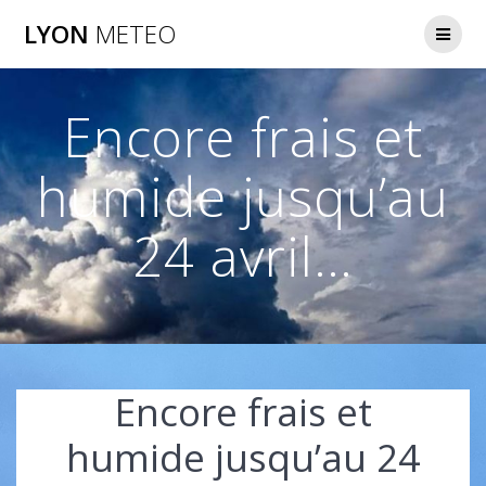
Passer
LYON
METEO
au
contenu
Encore frais et
humide jusqu’au
24 avril…
Encore frais et
humide jusqu’au 24