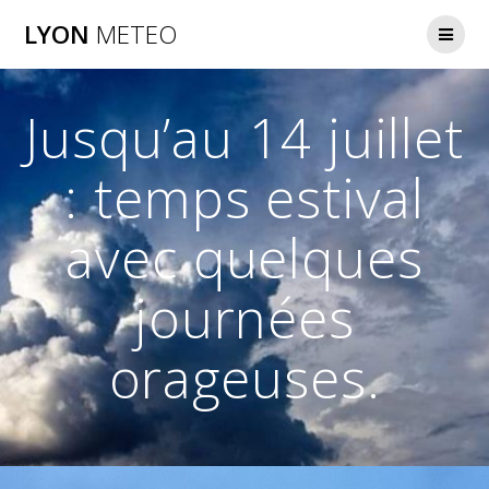
Passer
LYON
METEO
au
contenu
Jusqu’au 14 juillet
: temps estival
avec quelques
journées
orageuses.