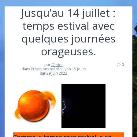
Jusqu’au 14 juillet :
temps estival avec
quelques journées
orageuses.
par
Olivier
0
dans
Prévisions météo Lyon 15 jours
sur 29 juin 2022