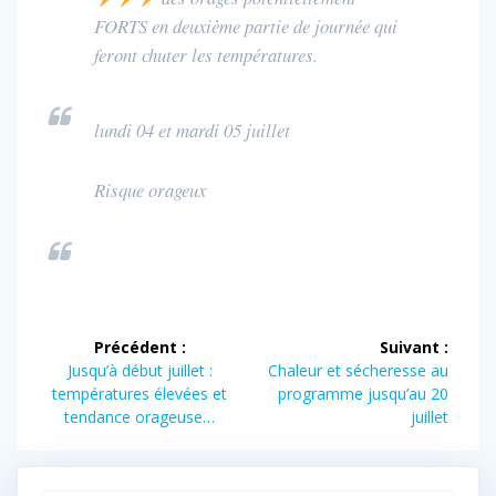
FORTS en deuxième partie de journée qui
feront chuter les températures.
lundi 04 et mardi 05 juillet
Risque orageux
Navigation
Précédent :
Suivant :
de
Article
Article
Jusqu’à début juillet :
Chaleur et sécheresse au
précédent :
suivant :
températures élevées et
programme jusqu’au 20
l’article
tendance orageuse…
juillet