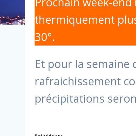
Prochain week-end 
thermiquement plus
30°.
Et pour la semaine 
rafraichissement c
précipitations sero
Navigation