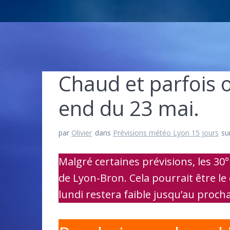
Chaud et parfois 
end du 23 mai.
par
Olivier
dans
Prévisions météo Lyon 15 jours
su
Malgré certaines prévisions, les 30° 
de Lyon-Bron. Cela pourrait être le 
lundi restera faible jusqu’au proc