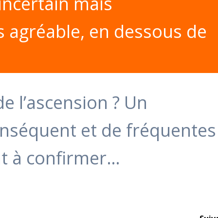
incertain mais
 agréable, en dessous de
de l’ascension ? Un
onséquent et de fréquentes
nt à confirmer…