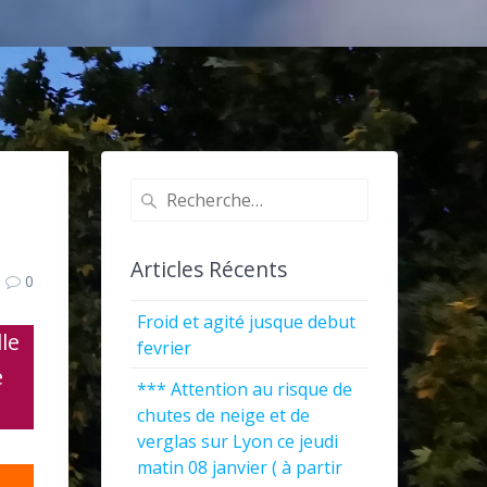
Recherche
pour
:
Articles Récents
0
Froid et agité jusque debut
lle
fevrier
e
*** Attention au risque de
chutes de neige et de
verglas sur Lyon ce jeudi
matin 08 janvier ( à partir