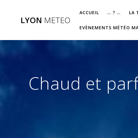
Passer
au
ACCUEIL
… ? …
LA
LYON
METEO
contenu
EVÈNEMENTS MÉTÉO M
Chaud et par