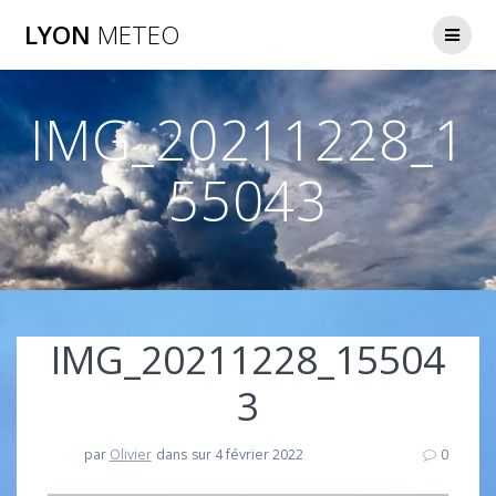
Passer
LYON
METEO
au
contenu
IMG_20211228_1
55043
IMG_20211228_15504
3
par
Olivier
dans
sur 4 février 2022
0