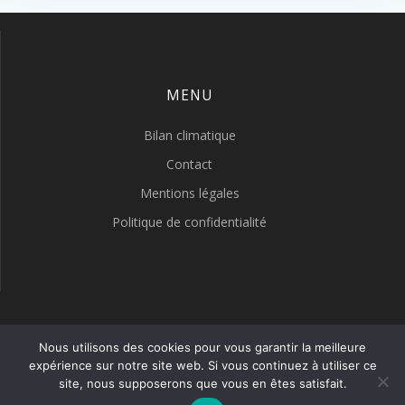
MENU
Bilan climatique
Contact
Mentions légales
Politique de confidentialité
LYON METEO
Nous utilisons des cookies pour vous garantir la meilleure
expérience sur notre site web. Si vous continuez à utiliser ce
site, nous supposerons que vous en êtes satisfait.
© 2026 LYON METEO. Construit avec WordPress et le thème