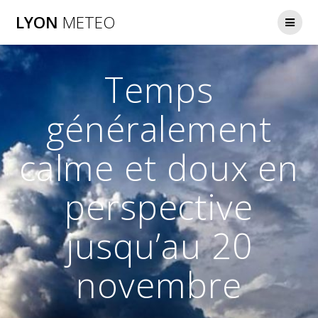
Passer
LYON
METEO
au
contenu
Temps
généralement
calme et doux en
perspective
jusqu’au 20
novembre