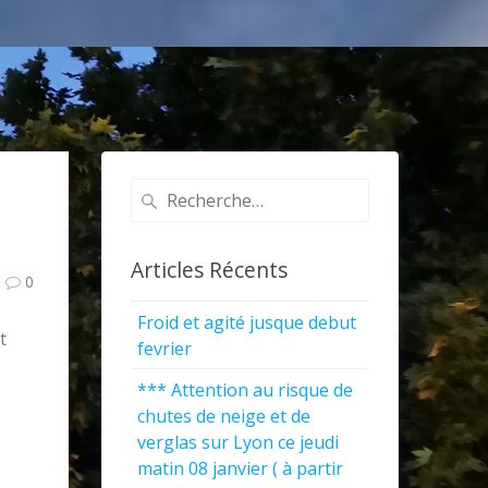
Recherche
pour
:
Articles Récents
0
Froid et agité jusque debut
t
fevrier
*** Attention au risque de
chutes de neige et de
verglas sur Lyon ce jeudi
matin 08 janvier ( à partir