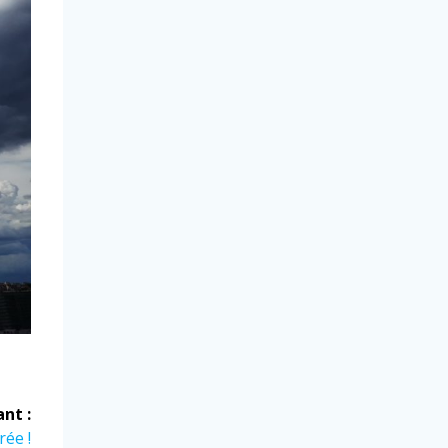
ant :
ée !