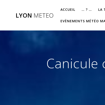
Passer
au
ACCUEIL
… ? …
LA
LYON
METEO
contenu
EVÈNEMENTS MÉTÉO M
Canicule