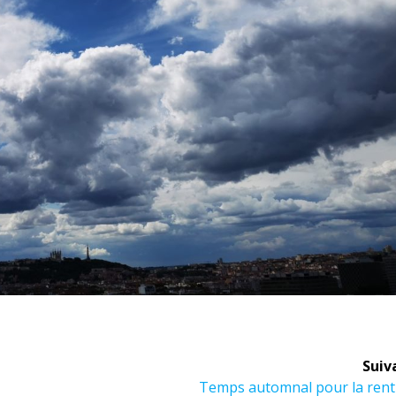
Suiv
Article
Temps automnal pour la rentr