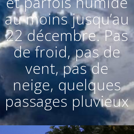
et parfois humide
au moins jusqu’au
22 décembre. Pas
de froid, pas de
vent, pas de
neige, quelques
passages pluvieux