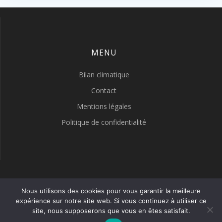
MENU
Bilan climatique
Contact
Mentions légales
Politique de confidentialité
LYON METEO
Nous utilisons des cookies pour vous garantir la meilleure
expérience sur notre site web. Si vous continuez à utiliser ce
site, nous supposerons que vous en êtes satisfait.
© 2026 LYON METEO. Construit avec WordPress et le thème