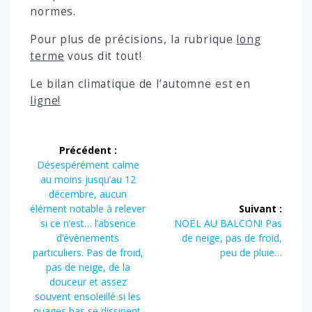
normes.
Pour plus de précisions, la rubrique
long
terme
vous dit tout!
Le bilan climatique de l’automne est en
ligne!
Navigation
Précédent :
de
Article
Désespérément calme
précédent :
au moins jusqu’au 12
l’article
décembre, aucun
élément notable à relever
Suivant :
Article
si ce n’est… l’absence
NOËL AU BALCON! Pas
suivant :
d’évènements
de neige, pas de froid,
particuliers. Pas de froid,
peu de pluie…
pas de neige, de la
douceur et assez
souvent ensoleillé si les
nuages bas se dissipent.