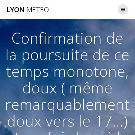
Passer
LYON
METEO
au
contenu
Confirmation de
la poursuite de ce
temps monotone,
doux ( même
remarquablement
doux vers le 17…)