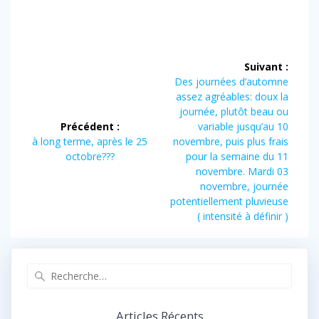
Navigation
Suivant :
de
Article
Des journées d’automne
suivant :
assez agréables: doux la
l’article
journée, plutôt beau ou
Précédent :
variable jusqu’au 10
Article
à long terme, après le 25
novembre, puis plus frais
précédent :
octobre???
pour la semaine du 11
novembre. Mardi 03
novembre, journée
potentiellement pluvieuse
( intensité à définir )
Recherche
pour
:
Articles Récents