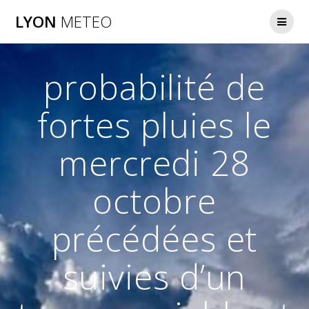
Passer
LYON
METEO
au
contenu
probabilité de
fortes pluies le
mercredi 28
octobre
précédées et
suivies d’un